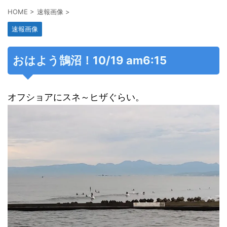
HOME
>
速報画像
>
速報画像
おはよう鵠沼！10/19 am6:15
オフショアにスネ～ヒザぐらい。