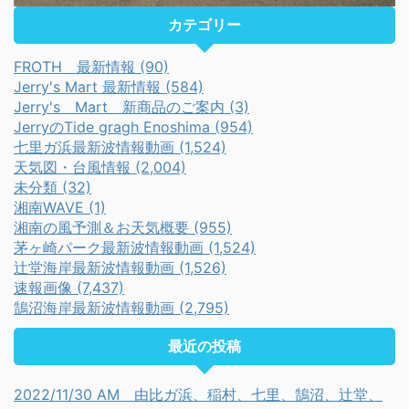
カテゴリー
FROTH 最新情報 (90)
Jerry's Mart 最新情報 (584)
Jerry's Mart 新商品のご案内 (3)
JerryのTide gragh Enoshima (954)
七里ガ浜最新波情報動画 (1,524)
天気図・台風情報 (2,004)
未分類 (32)
湘南WAVE (1)
湘南の風予測＆お天気概要 (955)
茅ヶ崎パーク最新波情報動画 (1,524)
辻堂海岸最新波情報動画 (1,526)
速報画像 (7,437)
鵠沼海岸最新波情報動画 (2,795)
最近の投稿
2022/11/30 AM 由比ガ浜、稲村、七里、鵠沼、辻堂、