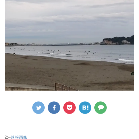
-
速報画像