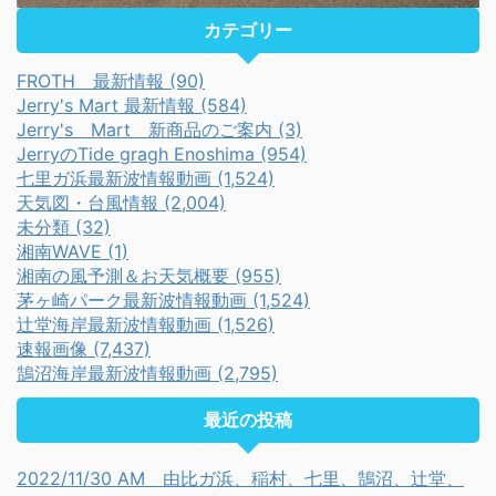
カテゴリー
FROTH 最新情報 (90)
Jerry's Mart 最新情報 (584)
Jerry's Mart 新商品のご案内 (3)
JerryのTide gragh Enoshima (954)
七里ガ浜最新波情報動画 (1,524)
天気図・台風情報 (2,004)
未分類 (32)
湘南WAVE (1)
湘南の風予測＆お天気概要 (955)
茅ヶ崎パーク最新波情報動画 (1,524)
辻堂海岸最新波情報動画 (1,526)
速報画像 (7,437)
鵠沼海岸最新波情報動画 (2,795)
最近の投稿
2022/11/30 AM 由比ガ浜、稲村、七里、鵠沼、辻堂、