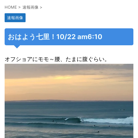
HOME
>
速報画像
>
速報画像
おはよう七里！10/22 am6:10
オフショアにモモ～腰、たまに腹ぐらい。