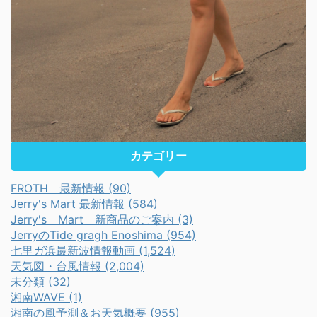
カテゴリー
FROTH 最新情報 (90)
Jerry's Mart 最新情報 (584)
Jerry's Mart 新商品のご案内 (3)
JerryのTide gragh Enoshima (954)
七里ガ浜最新波情報動画 (1,524)
天気図・台風情報 (2,004)
未分類 (32)
湘南WAVE (1)
湘南の風予測＆お天気概要 (955)