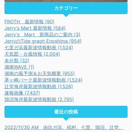
カテゴリー
FROTH 最新情報 (90)
Jerry's Mart 最新情報 (584)
Jerry's Mart 新商品のご案内 (3)
JerryのTide gragh Enoshima (954)
七里ガ浜最新波情報動画 (1,524)
天気図・台風情報 (2,004)
未分類 (32)
湘南WAVE (1)
湘南の風予測＆お天気概要 (955)
茅ヶ崎パーク最新波情報動画 (1,524)
辻堂海岸最新波情報動画 (1,526)
速報画像 (7,437)
鵠沼海岸最新波情報動画 (2,795)
最近の投稿
2022/11/30 AM 由比ガ浜、稲村、七里、鵠沼、辻堂、