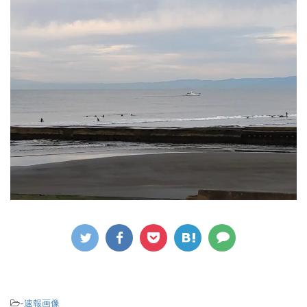
-
速報画像