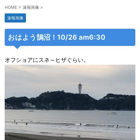
HOME
>
速報画像
>
速報画像
おはよう鵠沼！10/26 am6:30
オフショアにスネ～ヒザぐらい。