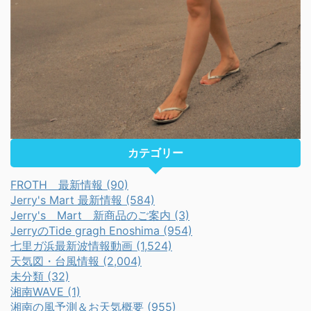
カテゴリー
FROTH 最新情報 (90)
Jerry's Mart 最新情報 (584)
Jerry's Mart 新商品のご案内 (3)
JerryのTide gragh Enoshima (954)
七里ガ浜最新波情報動画 (1,524)
天気図・台風情報 (2,004)
未分類 (32)
湘南WAVE (1)
湘南の風予測＆お天気概要 (955)