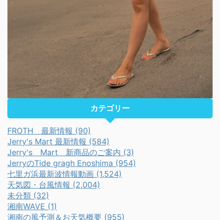
カテゴリー
FROTH 最新情報 (90)
Jerry's Mart 最新情報 (584)
Jerry's Mart 新商品のご案内 (3)
JerryのTide gragh Enoshima (954)
七里ガ浜最新波情報動画 (1,524)
天気図・台風情報 (2,004)
未分類 (32)
湘南WAVE (1)
湘南の風予測＆お天気概要 (955)