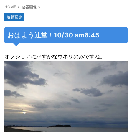
HOME
>
速報画像
>
速報画像
おはよう辻堂！10/30 am6:45
オフショアにかすかなウネリのみですね。