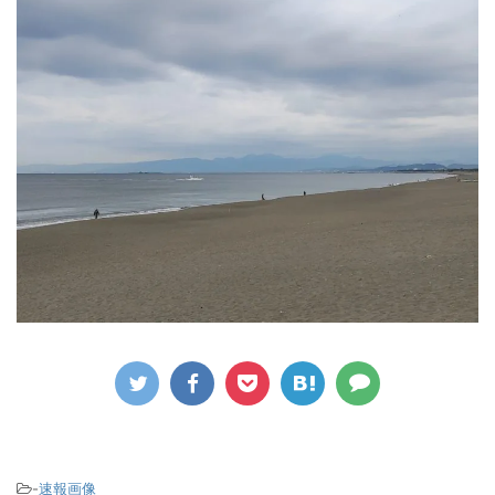
-
速報画像