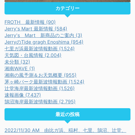
カテゴリー
FROTH 最新情報 (90)
Jerry's Mart 最新情報 (584)
Jerry's Mart 新商品のご案内 (3)
JerryのTide gragh Enoshima (954)
七里ガ浜最新波情報動画 (1,524)
天気図・台風情報 (2,004)
未分類 (32)
湘南WAVE (1)
湘南の風予測＆お天気概要 (955)
茅ヶ崎パーク最新波情報動画 (1,524)
辻堂海岸最新波情報動画 (1,526)
速報画像 (7,437)
鵠沼海岸最新波情報動画 (2,795)
最近の投稿
2022/11/30 AM 由比ガ浜、稲村、七里、鵠沼、辻堂、