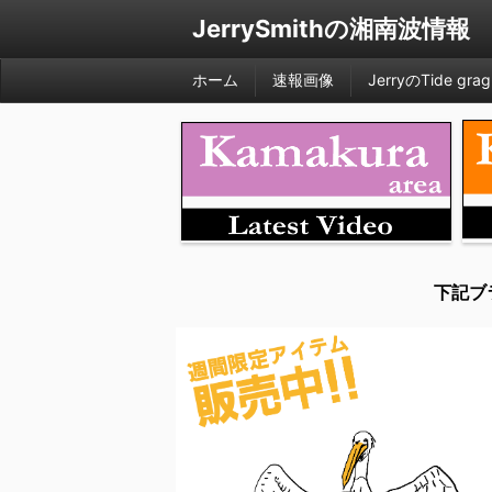
JerrySmithの湘南波情報
ホーム
速報画像
JerryのTide grag
下記ブ