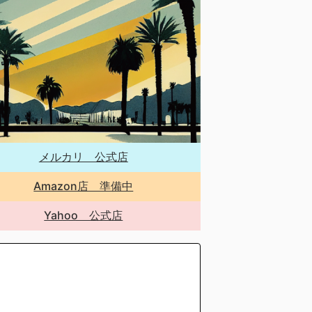
メルカリ 公式店
Amazon店 準備中
Yahoo 公式店