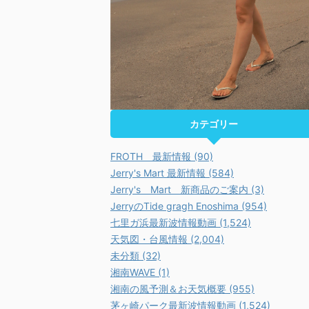
カテゴリー
FROTH 最新情報 (90)
Jerry's Mart 最新情報 (584)
Jerry's Mart 新商品のご案内 (3)
JerryのTide gragh Enoshima (954)
七里ガ浜最新波情報動画 (1,524)
天気図・台風情報 (2,004)
未分類 (32)
湘南WAVE (1)
湘南の風予測＆お天気概要 (955)
茅ヶ崎パーク最新波情報動画 (1,524)