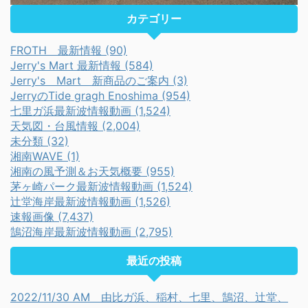
カテゴリー
FROTH 最新情報 (90)
Jerry's Mart 最新情報 (584)
Jerry's Mart 新商品のご案内 (3)
JerryのTide gragh Enoshima (954)
七里ガ浜最新波情報動画 (1,524)
天気図・台風情報 (2,004)
未分類 (32)
湘南WAVE (1)
湘南の風予測＆お天気概要 (955)
茅ヶ崎パーク最新波情報動画 (1,524)
辻堂海岸最新波情報動画 (1,526)
速報画像 (7,437)
鵠沼海岸最新波情報動画 (2,795)
最近の投稿
2022/11/30 AM 由比ガ浜、稲村、七里、鵠沼、辻堂、