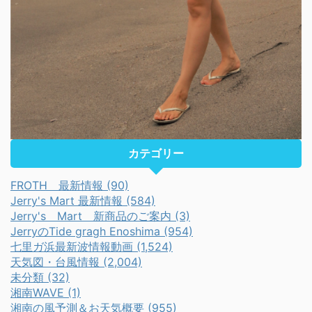
カテゴリー
FROTH 最新情報 (90)
Jerry's Mart 最新情報 (584)
Jerry's Mart 新商品のご案内 (3)
JerryのTide gragh Enoshima (954)
七里ガ浜最新波情報動画 (1,524)
天気図・台風情報 (2,004)
未分類 (32)
湘南WAVE (1)
湘南の風予測＆お天気概要 (955)