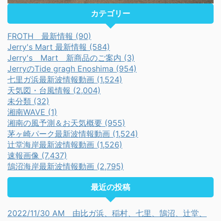
カテゴリー
FROTH 最新情報 (90)
Jerry's Mart 最新情報 (584)
Jerry's Mart 新商品のご案内 (3)
JerryのTide gragh Enoshima (954)
七里ガ浜最新波情報動画 (1,524)
天気図・台風情報 (2,004)
未分類 (32)
湘南WAVE (1)
湘南の風予測＆お天気概要 (955)
茅ヶ崎パーク最新波情報動画 (1,524)
辻堂海岸最新波情報動画 (1,526)
速報画像 (7,437)
鵠沼海岸最新波情報動画 (2,795)
最近の投稿
2022/11/30 AM 由比ガ浜、稲村、七里、鵠沼、辻堂、