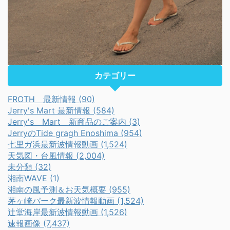
カテゴリー
FROTH 最新情報 (90)
Jerry's Mart 最新情報 (584)
Jerry's Mart 新商品のご案内 (3)
JerryのTide gragh Enoshima (954)
七里ガ浜最新波情報動画 (1,524)
天気図・台風情報 (2,004)
未分類 (32)
湘南WAVE (1)
湘南の風予測＆お天気概要 (955)
茅ヶ崎パーク最新波情報動画 (1,524)
辻堂海岸最新波情報動画 (1,526)
速報画像 (7,437)