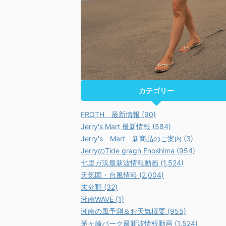
カテゴリー
FROTH 最新情報 (90)
Jerry's Mart 最新情報 (584)
Jerry's Mart 新商品のご案内 (3)
JerryのTide gragh Enoshima (954)
七里ガ浜最新波情報動画 (1,524)
天気図・台風情報 (2,004)
未分類 (32)
湘南WAVE (1)
湘南の風予測＆お天気概要 (955)
茅ヶ崎パーク最新波情報動画 (1,524)