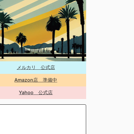
メルカリ 公式店
Amazon店 準備中
Yahoo 公式店