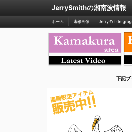
JerrySmithの湘南波情報
ホーム
速報画像
JerryのTide grag
下記ブ