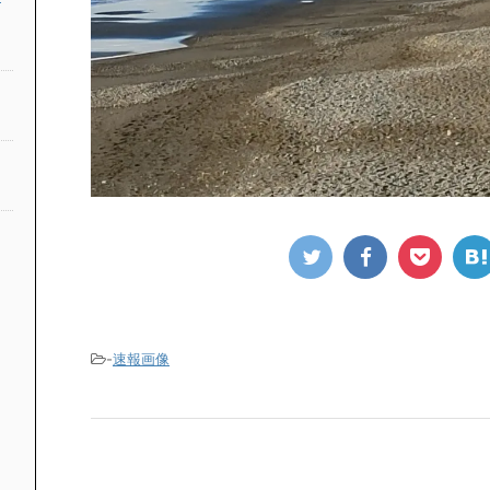
-
速報画像