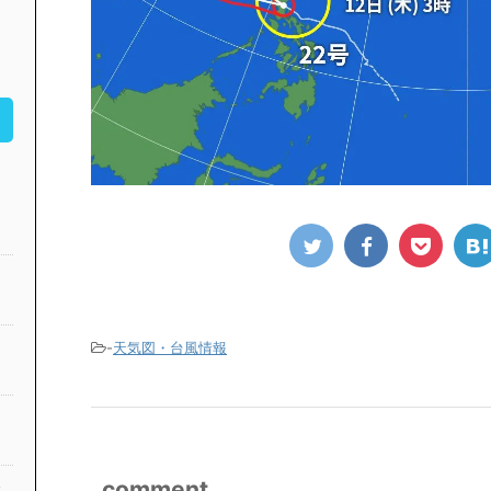
-
天気図・台風情報
comment
公