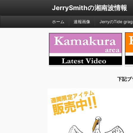
JerrySmithの湘南波情報
ホーム
速報画像
JerryのTide grag
下記ブ