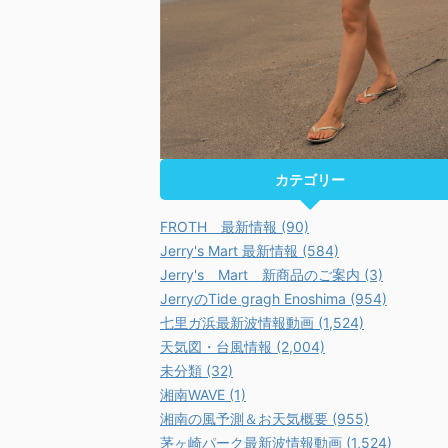
カテゴリー
FROTH 最新情報 (90)
Jerry's Mart 最新情報 (584)
Jerry's Mart 新商品のご案内 (3)
JerryのTide gragh Enoshima (954)
七里ガ浜最新波情報動画 (1,524)
天気図・台風情報 (2,004)
未分類 (32)
湘南WAVE (1)
湘南の風予測＆お天気概要 (955)
茅ヶ崎パーク最新波情報動画 (1,524)