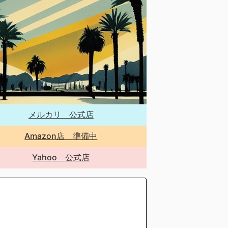
メルカリ 公式店
Amazon店 準備中
Yahoo 公式店