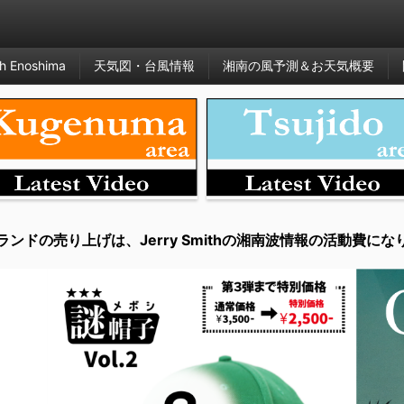
h Enoshima
天気図・台風情報
湘南の風予測＆お天気概要
ランドの売り上げは、Jerry Smithの湘南波情報の活動費にな