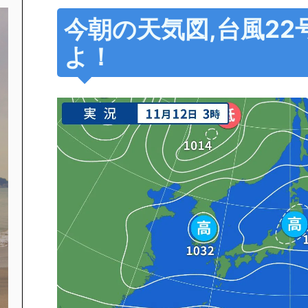
今朝の天気図,台風2
よ！