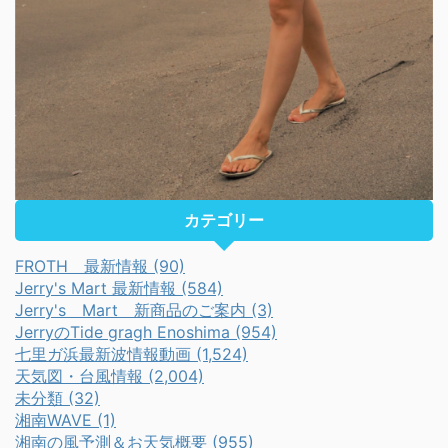
カテゴリー
FROTH 最新情報 (90)
Jerry's Mart 最新情報 (584)
Jerry's Mart 新商品のご案内 (3)
JerryのTide gragh Enoshima (954)
七里ガ浜最新波情報動画 (1,524)
天気図・台風情報 (2,004)
未分類 (32)
湘南WAVE (1)
湘南の風予測＆お天気概要 (955)