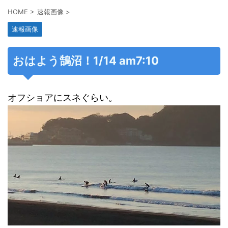
HOME
>
速報画像
>
速報画像
おはよう鵠沼！1/14 am7:10
オフショアにスネぐらい。