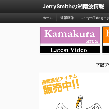
JerrySmithの湘南波情報
ホーム
速報画像
JerryのTide grag
下記ブ