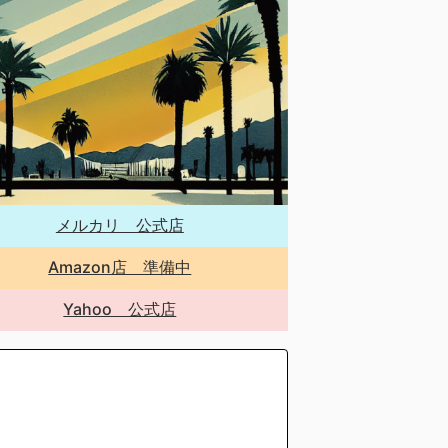
メルカリ 公式店
Amazon店 準備中
Yahoo 公式店