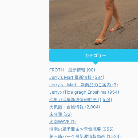
カテゴリー
FROTH 最新情報 (90)
Jerry's Mart 最新情報 (584)
Jerry's Mart 新商品のご案内 (3)
JerryのTide gragh Enoshima (954)
七里ガ浜最新波情報動画 (1,524)
天気図・台風情報 (2,004)
未分類 (32)
湘南WAVE (1)
湘南の風予測＆お天気概要 (955)
茅ヶ崎パーク最新波情報動画 (1,524)