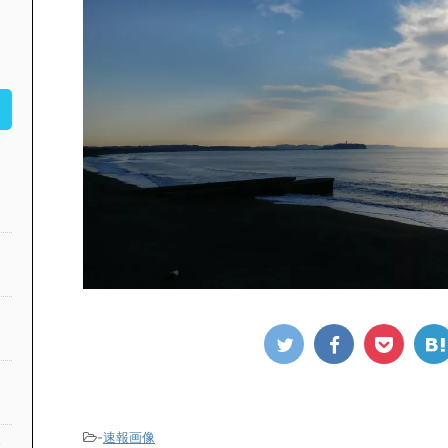
-
速報画像
公