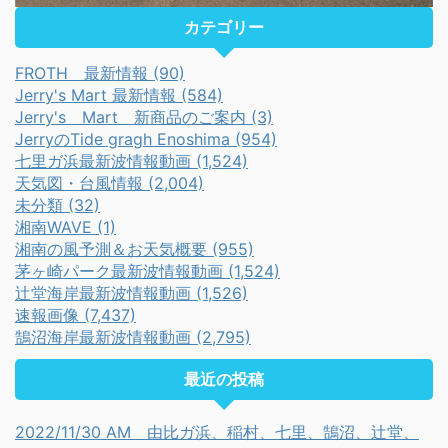
カテゴリー
FROTH 最新情報 (90)
Jerry's Mart 最新情報 (584)
Jerry's Mart 新商品のご案内 (3)
JerryのTide gragh Enoshima (954)
七里ガ浜最新波情報動画 (1,524)
天気図・台風情報 (2,004)
未分類 (32)
湘南WAVE (1)
湘南の風予測＆お天気概要 (955)
茅ヶ崎パーク最新波情報動画 (1,524)
辻堂海岸最新波情報動画 (1,526)
速報画像 (7,437)
鵠沼海岸最新波情報動画 (2,795)
最近の投稿
2022/11/30 AM 由比ガ浜、稲村、七里、鵠沼、辻堂、