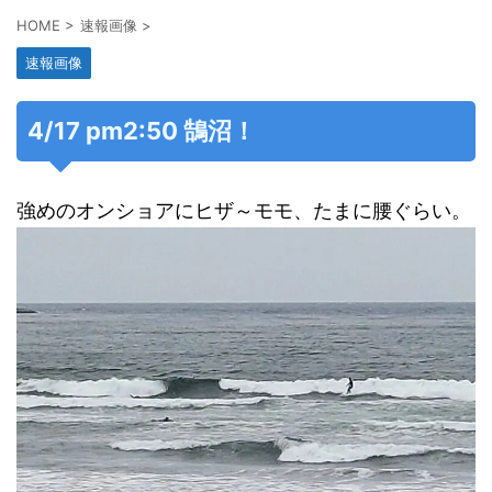
HOME
>
速報画像
>
速報画像
4/17 pm2:50 鵠沼！
強めのオンショアにヒザ～モモ、たまに腰ぐらい。