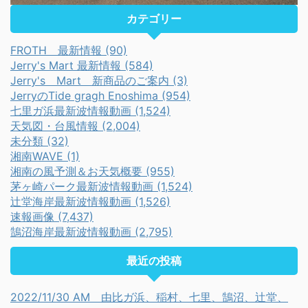
カテゴリー
FROTH 最新情報 (90)
Jerry's Mart 最新情報 (584)
Jerry's Mart 新商品のご案内 (3)
JerryのTide gragh Enoshima (954)
七里ガ浜最新波情報動画 (1,524)
天気図・台風情報 (2,004)
未分類 (32)
湘南WAVE (1)
湘南の風予測＆お天気概要 (955)
茅ヶ崎パーク最新波情報動画 (1,524)
辻堂海岸最新波情報動画 (1,526)
速報画像 (7,437)
鵠沼海岸最新波情報動画 (2,795)
最近の投稿
2022/11/30 AM 由比ガ浜、稲村、七里、鵠沼、辻堂、