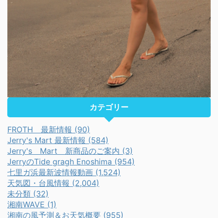
カテゴリー
FROTH 最新情報 (90)
Jerry's Mart 最新情報 (584)
Jerry's Mart 新商品のご案内 (3)
JerryのTide gragh Enoshima (954)
七里ガ浜最新波情報動画 (1,524)
天気図・台風情報 (2,004)
未分類 (32)
湘南WAVE (1)
湘南の風予測＆お天気概要 (955)