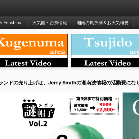
h Enoshima
天気図・台風情報
湘南の風予測＆お天気概要
ランドの売り上げは、Jerry Smithの湘南波情報の活動費にな