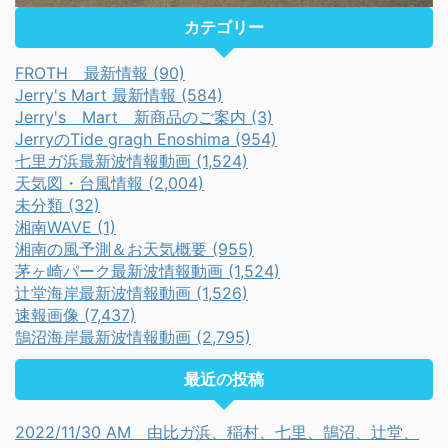
カテゴリー
FROTH 最新情報 (90)
Jerry's Mart 最新情報 (584)
Jerry's Mart 新商品のご案内 (3)
JerryのTide gragh Enoshima (954)
七里ガ浜最新波情報動画 (1,524)
天気図・台風情報 (2,004)
未分類 (32)
湘南WAVE (1)
湘南の風予測＆お天気概要 (955)
茅ヶ崎パーク最新波情報動画 (1,524)
辻堂海岸最新波情報動画 (1,526)
速報画像 (7,437)
鵠沼海岸最新波情報動画 (2,795)
最近の投稿
2022/11/30 AM 由比ガ浜、稲村、七里、鵠沼、辻堂、