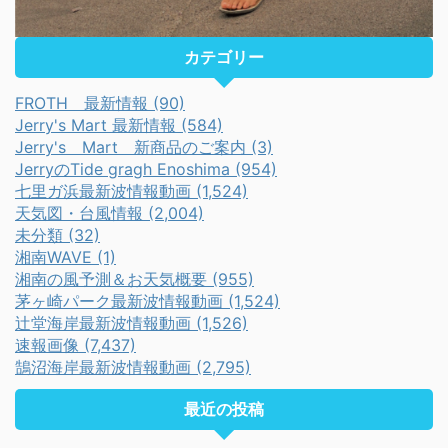
カテゴリー
FROTH 最新情報 (90)
Jerry's Mart 最新情報 (584)
Jerry's Mart 新商品のご案内 (3)
JerryのTide gragh Enoshima (954)
七里ガ浜最新波情報動画 (1,524)
天気図・台風情報 (2,004)
未分類 (32)
湘南WAVE (1)
湘南の風予測＆お天気概要 (955)
茅ヶ崎パーク最新波情報動画 (1,524)
辻堂海岸最新波情報動画 (1,526)
速報画像 (7,437)
鵠沼海岸最新波情報動画 (2,795)
最近の投稿