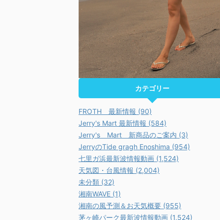
カテゴリー
FROTH 最新情報 (90)
Jerry's Mart 最新情報 (584)
Jerry's Mart 新商品のご案内 (3)
JerryのTide gragh Enoshima (954)
七里ガ浜最新波情報動画 (1,524)
天気図・台風情報 (2,004)
未分類 (32)
湘南WAVE (1)
湘南の風予測＆お天気概要 (955)
茅ヶ崎パーク最新波情報動画 (1,524)