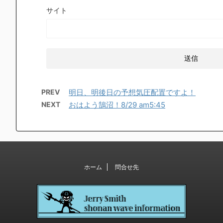
サイト
PREV
明日、明後日の予想気圧配置ですよ！
NEXT
おはよう鵠沼！8/29 am5:45
ホーム
問合せ先