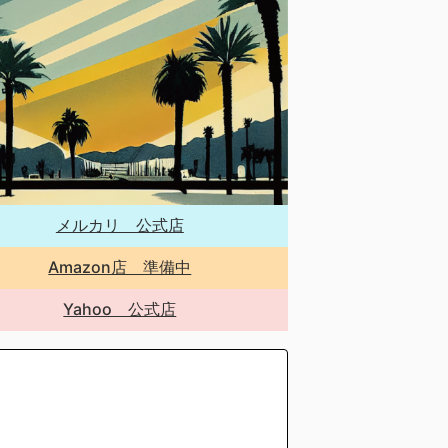
メルカリ 公式店
Amazon店 準備中
Yahoo 公式店