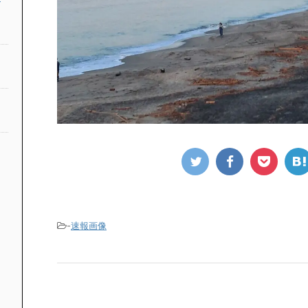
-
速報画像