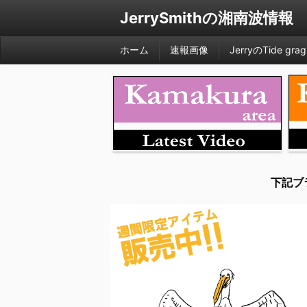
JerrySmithの湘南波情報
ホーム
速報画像
JerryのTide grag
下記ブ