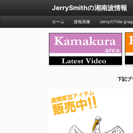
JerrySmithの湘南波情報
ホーム
速報画像
JerryのTide grag
下記ブ