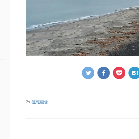
-
速報画像