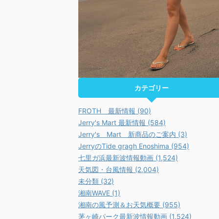
カテゴリー
FROTH 最新情報 (90)
Jerry's Mart 最新情報 (584)
Jerry's Mart 新商品のご案内 (3)
JerryのTide gragh Enoshima (954)
七里ガ浜最新波情報動画 (1,524)
天気図・台風情報 (2,004)
未分類 (32)
湘南WAVE (1)
湘南の風予測＆お天気概要 (955)
茅ヶ崎パーク最新波情報動画 (1,524)