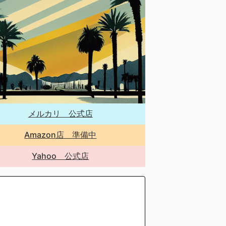
メルカリ 公式店
Amazon店 準備中
Yahoo 公式店