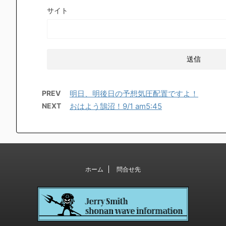
サイト
PREV
明日、明後日の予想気圧配置ですよ！
NEXT
おはよう鵠沼！9/1 am5:45
ホーム
問合せ先