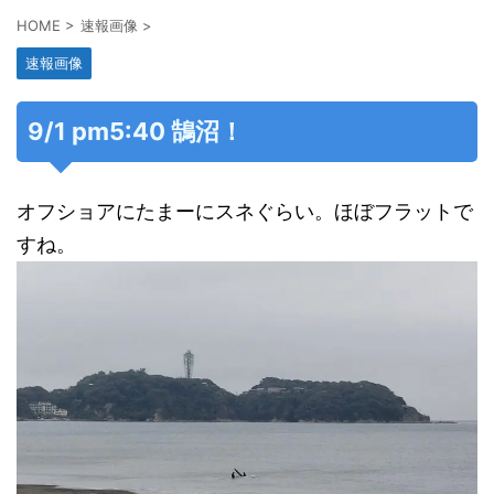
HOME
>
速報画像
>
速報画像
9/1 pm5:40 鵠沼！
オフショアにたまーにスネぐらい。ほぼフラットで
すね。