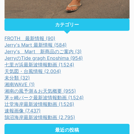
カテゴリー
FROTH 最新情報 (90)
Jerry's Mart 最新情報 (584)
Jerry's Mart 新商品のご案内 (3)
JerryのTide gragh Enoshima (954)
七里ガ浜最新波情報動画 (1,524)
天気図・台風情報 (2,004)
未分類 (32)
湘南WAVE (1)
湘南の風予測＆お天気概要 (955)
茅ヶ崎パーク最新波情報動画 (1,524)
辻堂海岸最新波情報動画 (1,526)
速報画像 (7,437)
鵠沼海岸最新波情報動画 (2,795)
最近の投稿