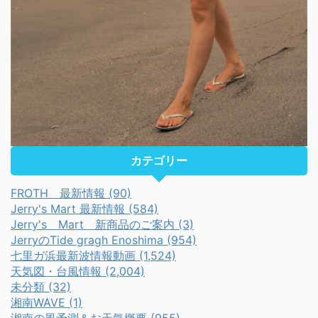
カテゴリー
FROTH 最新情報 (90)
Jerry's Mart 最新情報 (584)
Jerry's Mart 新商品のご案内 (3)
JerryのTide gragh Enoshima (954)
七里ガ浜最新波情報動画 (1,524)
天気図・台風情報 (2,004)
未分類 (32)
湘南WAVE (1)