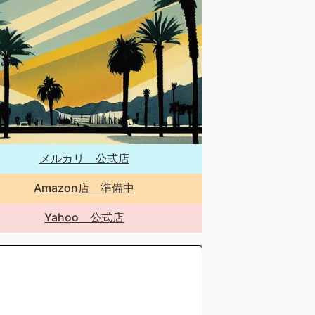
メルカリ 公式店
Amazon店 準備中
Yahoo 公式店