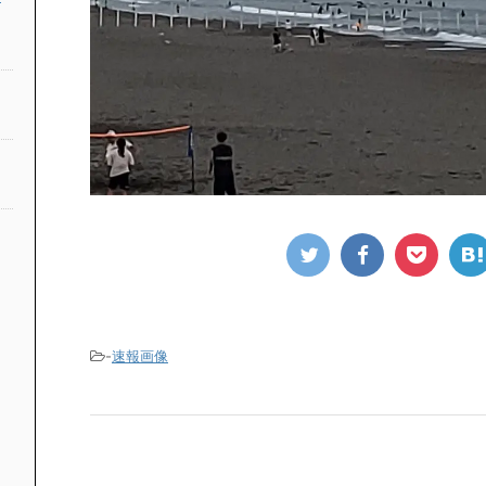
-
速報画像