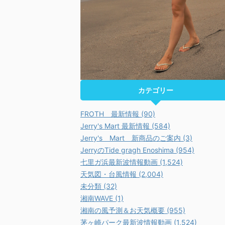
カテゴリー
FROTH 最新情報 (90)
Jerry's Mart 最新情報 (584)
Jerry's Mart 新商品のご案内 (3)
JerryのTide gragh Enoshima (954)
七里ガ浜最新波情報動画 (1,524)
天気図・台風情報 (2,004)
未分類 (32)
湘南WAVE (1)
湘南の風予測＆お天気概要 (955)
茅ヶ崎パーク最新波情報動画 (1,524)