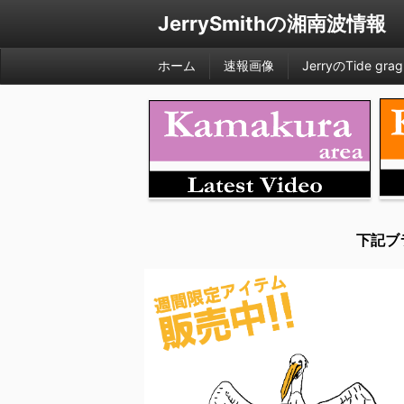
JerrySmithの湘南波情報
ホーム
速報画像
JerryのTide grag
下記ブ