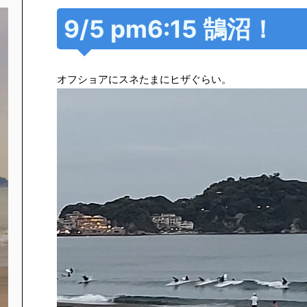
9/5 pm6:15 鵠沼！
オフショアにスネたまにヒザぐらい。