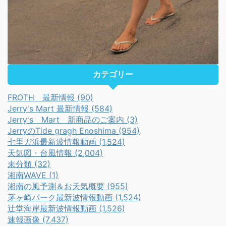
カテゴリー
FROTH 最新情報 (90)
Jerry's Mart 最新情報 (584)
Jerry's Mart 新商品のご案内 (3)
JerryのTide gragh Enoshima (954)
七里ガ浜最新波情報動画 (1,524)
天気図・台風情報 (2,004)
未分類 (32)
湘南WAVE (1)
湘南の風予測＆お天気概要 (955)
茅ヶ崎パーク最新波情報動画 (1,524)
辻堂海岸最新波情報動画 (1,526)
速報画像 (7,437)