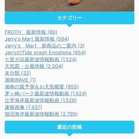
カテゴリー
FROTH 最新情報 (90)
Jerry's Mart 最新情報 (584)
Jerry's Mart 新商品のご案内 (3)
JerryのTide gragh Enoshima (954)
七里ガ浜最新波情報動画 (1,524)
天気図・台風情報 (2,004)
未分類 (32)
湘南WAVE (1)
湘南の風予測＆お天気概要 (955)
茅ヶ崎パーク最新波情報動画 (1,524)
辻堂海岸最新波情報動画 (1,526)
速報画像 (7,437)
鵠沼海岸最新波情報動画 (2,795)
最近の投稿