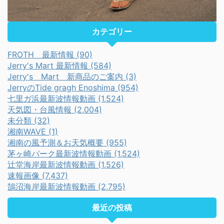
カテゴリー
FROTH 最新情報 (90)
Jerry's Mart 最新情報 (584)
Jerry's Mart 新商品のご案内 (3)
JerryのTide gragh Enoshima (954)
七里ガ浜最新波情報動画 (1,524)
天気図・台風情報 (2,004)
未分類 (32)
湘南WAVE (1)
湘南の風予測＆お天気概要 (955)
茅ヶ崎パーク最新波情報動画 (1,524)
辻堂海岸最新波情報動画 (1,526)
速報画像 (7,437)
鵠沼海岸最新波情報動画 (2,795)
最近の投稿