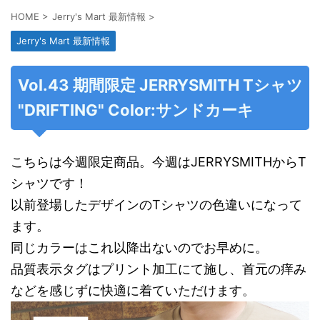
HOME
>
Jerry's Mart 最新情報
>
Jerry's Mart 最新情報
Vol.43 期間限定 JERRYSMITH Tシャツ
"DRIFTING" Color:サンドカーキ
こちらは今週限定商品。今週はJERRYSMITHからT
シャツです！
以前登場したデザインのTシャツの色違いになって
ます。
同じカラーはこれ以降出ないのでお早めに。
品質表示タグはプリント加工にて施し、首元の痒み
などを感じずに快適に着ていただけます。