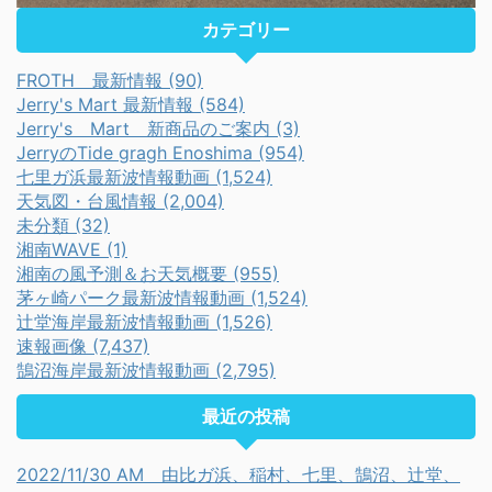
カテゴリー
FROTH 最新情報 (90)
Jerry's Mart 最新情報 (584)
Jerry's Mart 新商品のご案内 (3)
JerryのTide gragh Enoshima (954)
七里ガ浜最新波情報動画 (1,524)
天気図・台風情報 (2,004)
未分類 (32)
湘南WAVE (1)
湘南の風予測＆お天気概要 (955)
茅ヶ崎パーク最新波情報動画 (1,524)
辻堂海岸最新波情報動画 (1,526)
速報画像 (7,437)
鵠沼海岸最新波情報動画 (2,795)
最近の投稿
2022/11/30 AM 由比ガ浜、稲村、七里、鵠沼、辻堂、