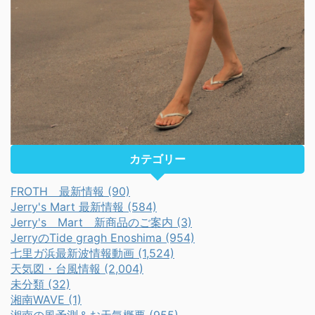
カテゴリー
FROTH 最新情報 (90)
Jerry's Mart 最新情報 (584)
Jerry's Mart 新商品のご案内 (3)
JerryのTide gragh Enoshima (954)
七里ガ浜最新波情報動画 (1,524)
天気図・台風情報 (2,004)
未分類 (32)
湘南WAVE (1)