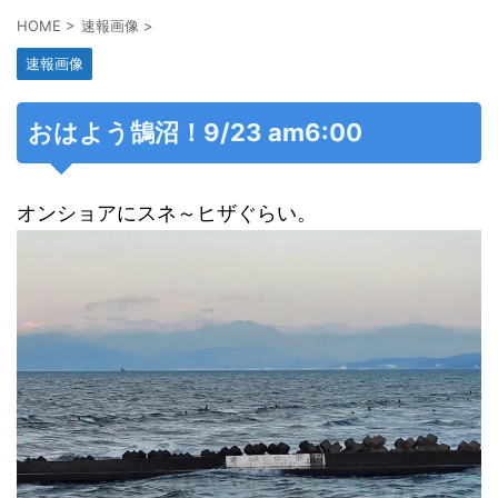
HOME
>
速報画像
>
速報画像
おはよう鵠沼！9/23 am6:00
オンショアにスネ～ヒザぐらい。