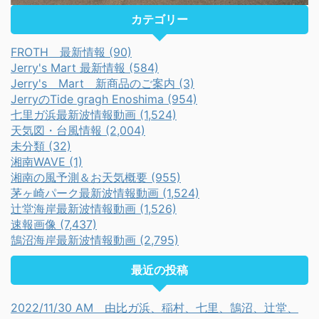
カテゴリー
FROTH 最新情報 (90)
Jerry's Mart 最新情報 (584)
Jerry's Mart 新商品のご案内 (3)
JerryのTide gragh Enoshima (954)
七里ガ浜最新波情報動画 (1,524)
天気図・台風情報 (2,004)
未分類 (32)
湘南WAVE (1)
湘南の風予測＆お天気概要 (955)
茅ヶ崎パーク最新波情報動画 (1,524)
辻堂海岸最新波情報動画 (1,526)
速報画像 (7,437)
鵠沼海岸最新波情報動画 (2,795)
最近の投稿
2022/11/30 AM 由比ガ浜、稲村、七里、鵠沼、辻堂、