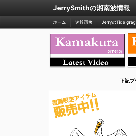
JerrySmithの湘南波情報
ホーム
速報画像
JerryのTide grag
下記ブ