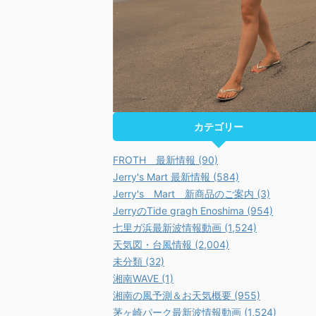
カテゴリー
FROTH 最新情報 (90)
Jerry's Mart 最新情報 (584)
Jerry's Mart 新商品のご案内 (3)
JerryのTide gragh Enoshima (954)
七里ガ浜最新波情報動画 (1,524)
天気図・台風情報 (2,004)
未分類 (32)
湘南WAVE (1)
湘南の風予測＆お天気概要 (955)
茅ヶ崎パーク最新波情報動画 (1,524)