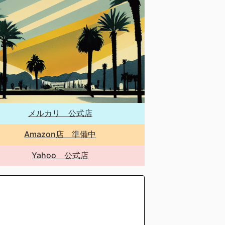
メルカリ 公式店
Amazon店 準備中
Yahoo 公式店