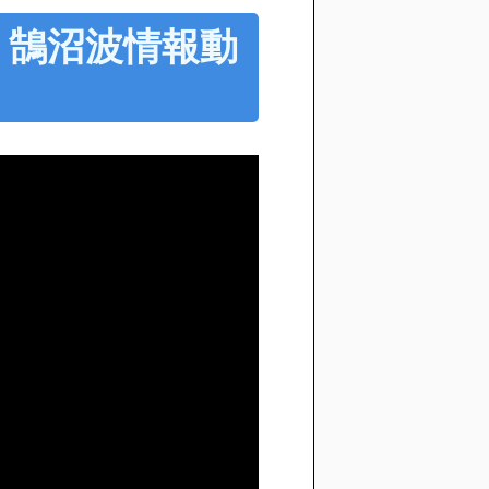
00 鵠沼波情報動