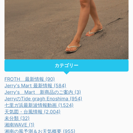
カテゴリー
FROTH 最新情報 (90)
Jerry's Mart 最新情報 (584)
Jerry's Mart 新商品のご案内 (3)
JerryのTide gragh Enoshima (954)
七里ガ浜最新波情報動画 (1,524)
天気図・台風情報 (2,004)
未分類 (32)
湘南WAVE (1)
湘南の風予測＆お天気概要 (955)