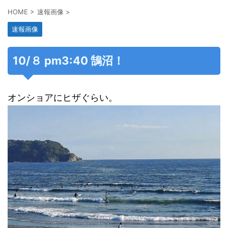
HOME
>
速報画像
>
速報画像
10/８ pm3:40 鵠沼！
オンショアにヒザぐらい。