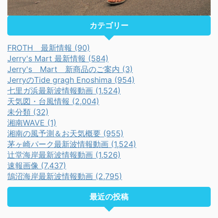
カテゴリー
FROTH 最新情報 (90)
Jerry's Mart 最新情報 (584)
Jerry's Mart 新商品のご案内 (3)
JerryのTide gragh Enoshima (954)
七里ガ浜最新波情報動画 (1,524)
天気図・台風情報 (2,004)
未分類 (32)
湘南WAVE (1)
湘南の風予測＆お天気概要 (955)
茅ヶ崎パーク最新波情報動画 (1,524)
辻堂海岸最新波情報動画 (1,526)
速報画像 (7,437)
鵠沼海岸最新波情報動画 (2,795)
最近の投稿