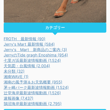
カテゴリー
FROTH 最新情報 (90)
Jerry's Mart 最新情報 (584)
Jerry's Mart 新商品のご案内 (3)
JerryのTide gragh Enoshima (954)
七里ガ浜最新波情報動画 (1,524)
天気図・台風情報 (2,004)
未分類 (32)
湘南WAVE (1)
湘南の風予測＆お天気概要 (955)
茅ヶ崎パーク最新波情報動画 (1,524)
辻堂海岸最新波情報動画 (1,526)
速報画像 (7,437)
鵠沼海岸最新波情報動画 (2,795)