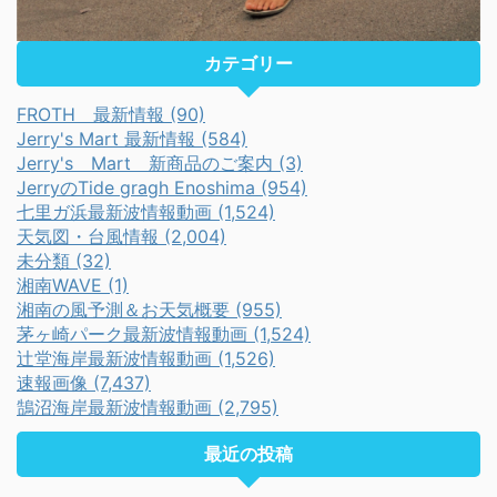
カテゴリー
FROTH 最新情報 (90)
Jerry's Mart 最新情報 (584)
Jerry's Mart 新商品のご案内 (3)
JerryのTide gragh Enoshima (954)
七里ガ浜最新波情報動画 (1,524)
天気図・台風情報 (2,004)
未分類 (32)
湘南WAVE (1)
湘南の風予測＆お天気概要 (955)
茅ヶ崎パーク最新波情報動画 (1,524)
辻堂海岸最新波情報動画 (1,526)
速報画像 (7,437)
鵠沼海岸最新波情報動画 (2,795)
最近の投稿