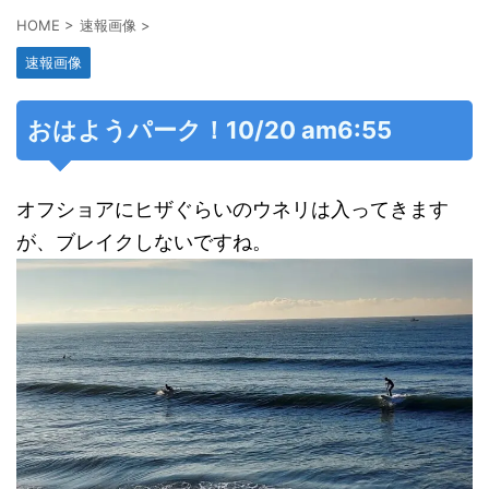
HOME
>
速報画像
>
速報画像
おはようパーク！10/20 am6:55
オフショアにヒザぐらいのウネリは入ってきます
が、ブレイクしないですね。