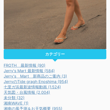
カテゴリー
FROTH 最新情報 (90)
Jerry's Mart 最新情報 (584)
Jerry's Mart 新商品のご案内 (3)
JerryのTide gragh Enoshima (954)
七里ガ浜最新波情報動画 (1,524)
天気図・台風情報 (2,004)
未分類 (32)
湘南WAVE (1)
湘南の風予測＆お天気概要 (955)