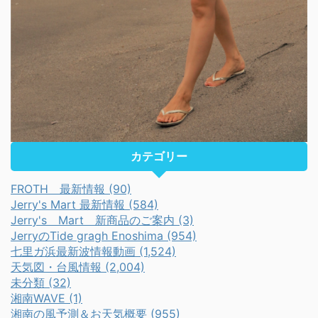
カテゴリー
FROTH 最新情報 (90)
Jerry's Mart 最新情報 (584)
Jerry's Mart 新商品のご案内 (3)
JerryのTide gragh Enoshima (954)
七里ガ浜最新波情報動画 (1,524)
天気図・台風情報 (2,004)
未分類 (32)
湘南WAVE (1)
湘南の風予測＆お天気概要 (955)