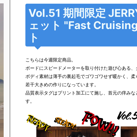
Vol.51 期間限定 JER
ェット "Fast Cruisin
ト
こちらは今週限定商品。
ボードにスピードメーターを取り付けた遊び心ある、
ボディ素材は薄手の裏起毛でゴワゴワせず暖かく、柔
若干大きめの作りになっています。
品質表示タグはプリント加工にて施し、首元の痒みな
す。