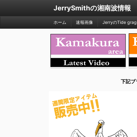
JerrySmithの湘南波情報
ホーム
速報画像
JerryのTide grag
下記ブ