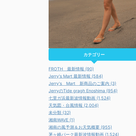
カテゴリー
FROTH 最新情報 (90)
Jerry's Mart 最新情報 (584)
Jerry's Mart 新商品のご案内 (3)
JerryのTide gragh Enoshima (954)
七里ガ浜最新波情報動画 (1,524)
天気図・台風情報 (2,004)
未分類 (32)
湘南WAVE (1)
湘南の風予測＆お天気概要 (955)
茅ヶ崎パーク最新波情報動画 (1,524)