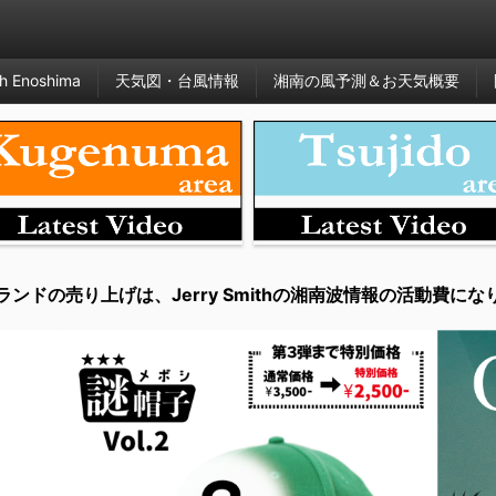
h Enoshima
天気図・台風情報
湘南の風予測＆お天気概要
ランドの売り上げは、Jerry Smithの湘南波情報の活動費にな