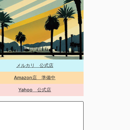
メルカリ 公式店
Amazon店 準備中
Yahoo 公式店