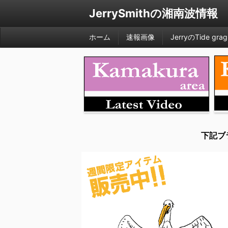
JerrySmithの湘南波情報
ホーム
速報画像
JerryのTide grag
下記ブ