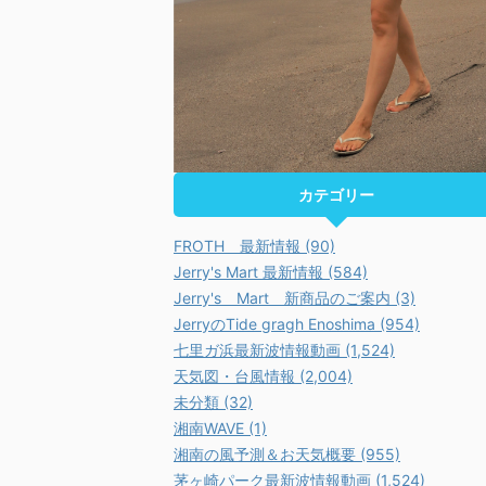
カテゴリー
FROTH 最新情報 (90)
Jerry's Mart 最新情報 (584)
Jerry's Mart 新商品のご案内 (3)
JerryのTide gragh Enoshima (954)
七里ガ浜最新波情報動画 (1,524)
天気図・台風情報 (2,004)
未分類 (32)
湘南WAVE (1)
湘南の風予測＆お天気概要 (955)
茅ヶ崎パーク最新波情報動画 (1,524)