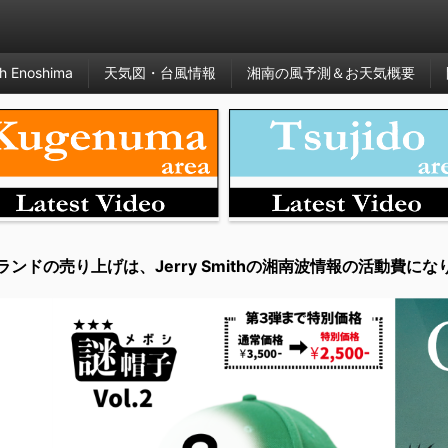
h Enoshima
天気図・台風情報
湘南の風予測＆お天気概要
ランドの売り上げは、Jerry Smithの湘南波情報の活動費にな