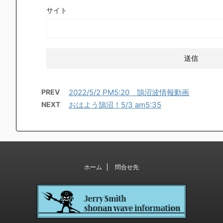
サイト
PREV
2022/5/2 PM5:20 鵠沼波情報動画
NEXT
おはよう鵠沼！5/3 am5:35
ホーム
問合せ先