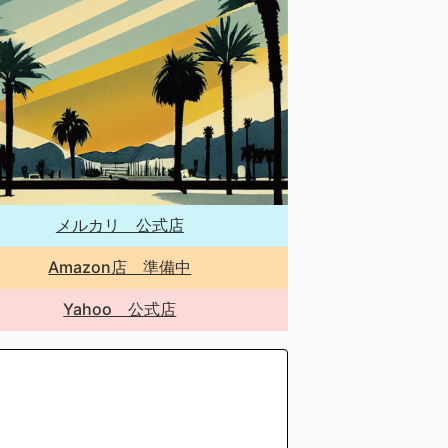
メルカリ 公式店
Amazon店 準備中
Yahoo 公式店