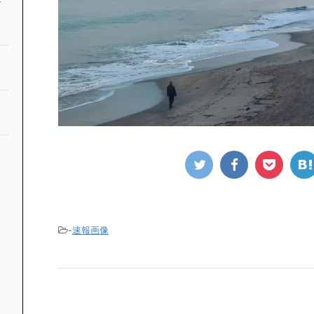
-
速報画像