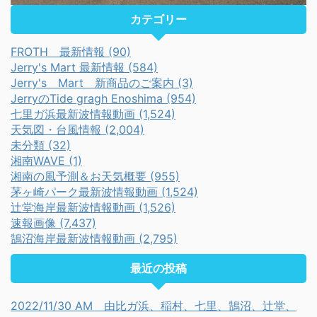
カテゴリー
FROTH 最新情報 (90)
Jerry's Mart 最新情報 (584)
Jerry's Mart 新商品のご案内 (3)
JerryのTide gragh Enoshima (954)
七里ガ浜最新波情報動画 (1,524)
天気図・台風情報 (2,004)
未分類 (32)
湘南WAVE (1)
湘南の風予測＆お天気概要 (955)
茅ヶ崎パーク最新波情報動画 (1,524)
辻堂海岸最新波情報動画 (1,526)
速報画像 (7,437)
鵠沼海岸最新波情報動画 (2,795)
最近の投稿
2022/11/30 AM 由比ガ浜、稲村、七里、鵠沼、辻堂、