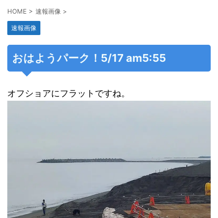
HOME
>
速報画像
>
速報画像
おはようパーク！5/17 am5:55
オフショアにフラットですね。