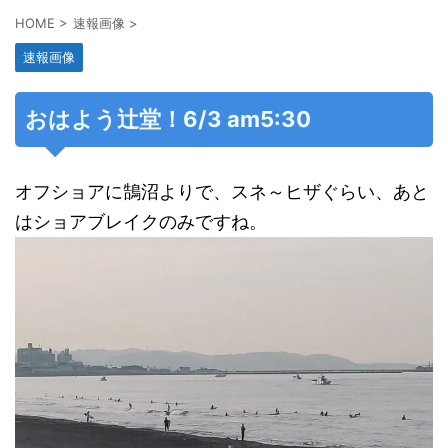
HOME
>
速報画像
>
速報画像
おはよう辻堂！6/3 am5:30
オフショアに鵠沼よりで、スネ～ヒザぐらい、あと
はショアブレイクのみですね。