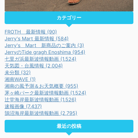
カテゴリー
FROTH 最新情報 (90)
Jerry's Mart 最新情報 (584)
Jerry's Mart 新商品のご案内 (3)
JerryのTide gragh Enoshima (954)
七里ガ浜最新波情報動画 (1,524)
天気図・台風情報 (2,004)
未分類 (32)
湘南WAVE (1)
湘南の風予測＆お天気概要 (955)
茅ヶ崎パーク最新波情報動画 (1,524)
辻堂海岸最新波情報動画 (1,526)
速報画像 (7,437)
鵠沼海岸最新波情報動画 (2,795)
最近の投稿