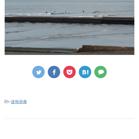
-
速報画像