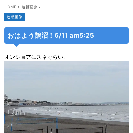
HOME
>
速報画像
>
速報画像
おはよう鵠沼！6/11 am5:25
オンショアにスネぐらい。