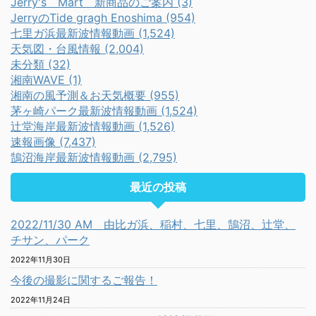
Jerry's Mart 新商品のご案内 (3)
JerryのTide gragh Enoshima (954)
七里ガ浜最新波情報動画 (1,524)
天気図・台風情報 (2,004)
未分類 (32)
湘南WAVE (1)
湘南の風予測＆お天気概要 (955)
茅ヶ崎パーク最新波情報動画 (1,524)
辻堂海岸最新波情報動画 (1,526)
速報画像 (7,437)
鵠沼海岸最新波情報動画 (2,795)
最近の投稿
2022/11/30 AM 由比ガ浜、稲村、七里、鵠沼、辻堂、
チサン、パーク
2022年11月30日
今後の撮影に関するご報告！
2022年11月24日