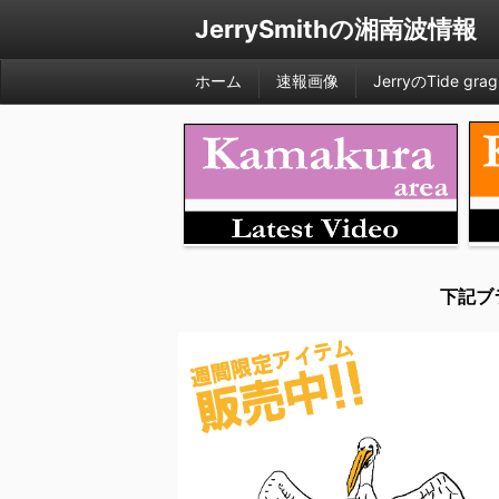
JerrySmithの湘南波情報
ホーム
速報画像
JerryのTide grag
下記ブ