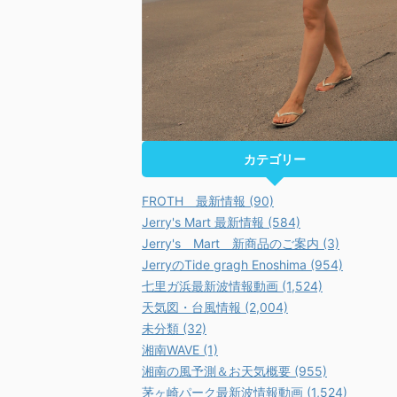
カテゴリー
FROTH 最新情報 (90)
Jerry's Mart 最新情報 (584)
Jerry's Mart 新商品のご案内 (3)
JerryのTide gragh Enoshima (954)
七里ガ浜最新波情報動画 (1,524)
天気図・台風情報 (2,004)
未分類 (32)
湘南WAVE (1)
湘南の風予測＆お天気概要 (955)
茅ヶ崎パーク最新波情報動画 (1,524)