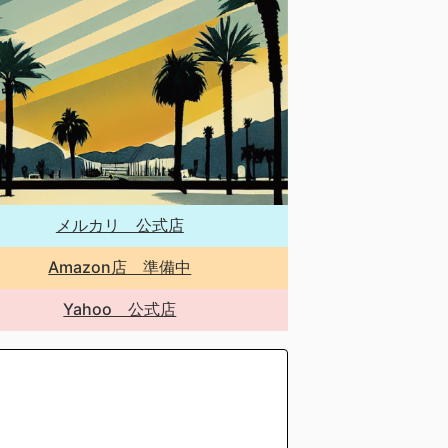
メルカリ 公式店
Amazon店 準備中
Yahoo 公式店