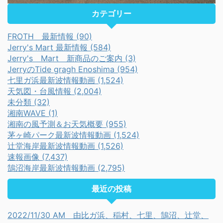
カテゴリー
FROTH 最新情報 (90)
Jerry's Mart 最新情報 (584)
Jerry's Mart 新商品のご案内 (3)
JerryのTide gragh Enoshima (954)
七里ガ浜最新波情報動画 (1,524)
天気図・台風情報 (2,004)
未分類 (32)
湘南WAVE (1)
湘南の風予測＆お天気概要 (955)
茅ヶ崎パーク最新波情報動画 (1,524)
辻堂海岸最新波情報動画 (1,526)
速報画像 (7,437)
鵠沼海岸最新波情報動画 (2,795)
最近の投稿
2022/11/30 AM 由比ガ浜、稲村、七里、鵠沼、辻堂、