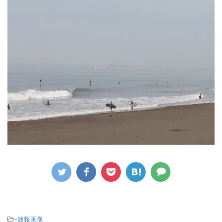
-
速報画像