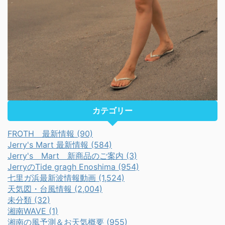
カテゴリー
FROTH 最新情報 (90)
Jerry's Mart 最新情報 (584)
Jerry's Mart 新商品のご案内 (3)
JerryのTide gragh Enoshima (954)
七里ガ浜最新波情報動画 (1,524)
天気図・台風情報 (2,004)
未分類 (32)
湘南WAVE (1)
湘南の風予測＆お天気概要 (955)