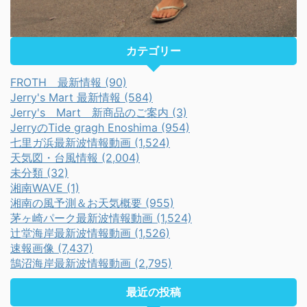
カテゴリー
FROTH 最新情報 (90)
Jerry's Mart 最新情報 (584)
Jerry's Mart 新商品のご案内 (3)
JerryのTide gragh Enoshima (954)
七里ガ浜最新波情報動画 (1,524)
天気図・台風情報 (2,004)
未分類 (32)
湘南WAVE (1)
湘南の風予測＆お天気概要 (955)
茅ヶ崎パーク最新波情報動画 (1,524)
辻堂海岸最新波情報動画 (1,526)
速報画像 (7,437)
鵠沼海岸最新波情報動画 (2,795)
最近の投稿